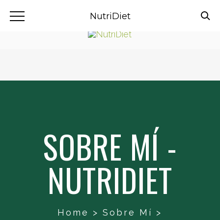
NutriDiet
SOBRE MÍ -
NUTRIDIET
Home
>
Sobre Mí
>