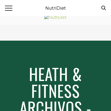
NutriDiet
HEATH &
FITNESS
ARCHIVOS -